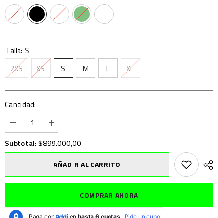
Talla:
S
2XS
XS
S
M
L
XL
Cantidad:
Disminuir
aumentar
cantidad
la
para
cantidad
$899.000,00
Subtotal:
CHAQUETA
para
PISSEI
CHAQUETA
INVERNALE
PISSEI
AÑADIR AL CARRITO
PRIMA
INVERNALE
PELLE
PRIMA
PELLE
COMPRAR AHORA