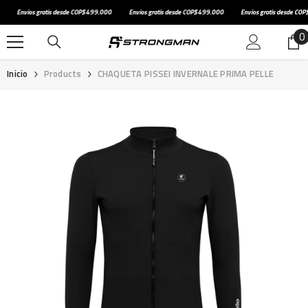
SALTAR AL CONTENIDO
Envios gratis desde COP$499.000
Envios gratis desde COP$499.000
Envios gratis desde COP$
0
0
e
Inicio
Products
CHAQUETA PISSEI INVERNALE PRIMA PELLE